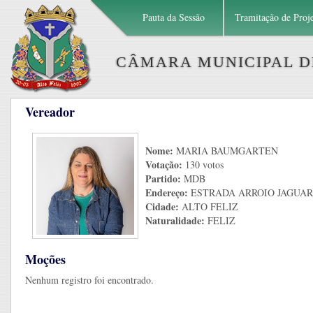
Pauta da Sessão
Tramitação de Proj
CÂMARA MUNICIPAL DE
Vereador
Nome:
MARIA BAUMGARTEN
Votação:
130 votos
Partido:
MDB
Endereço:
ESTRADA ARROIO JAGUAR,
Cidade:
ALTO FELIZ
Naturalidade:
FELIZ
Moções
Nenhum registro foi encontrado.