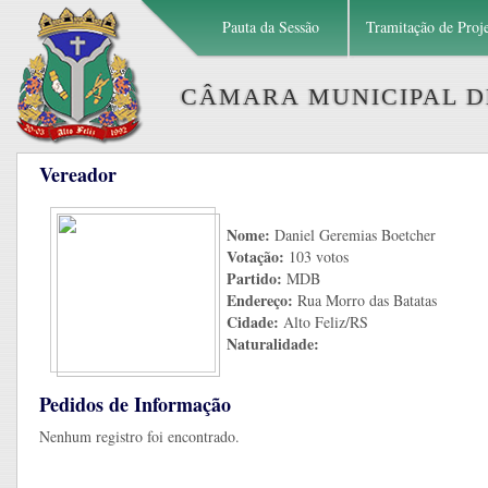
Pauta da Sessão
Tramitação de Proj
CÂMARA MUNICIPAL DE
Vereador
Nome:
Daniel Geremias Boetcher
Votação:
103 votos
Partido:
MDB
Endereço:
Rua Morro das Batatas
Cidade:
Alto Feliz/RS
Naturalidade:
Pedidos de Informação
Nenhum registro foi encontrado.