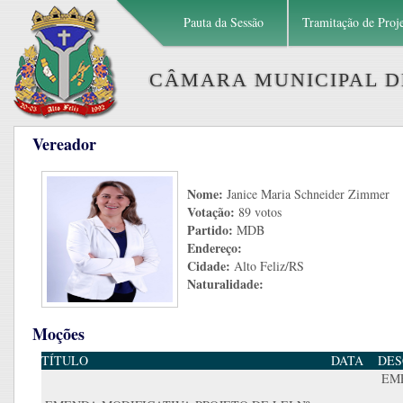
Pauta da Sessão
Tramitação de Proj
CÂMARA MUNICIPAL DE
Vereador
Nome:
Janice Maria Schneider Zimmer
Votação:
89 votos
Partido:
MDB
Endereço:
Cidade:
Alto Feliz/RS
Naturalidade:
Moções
TÍTULO
DATA
DES
EM