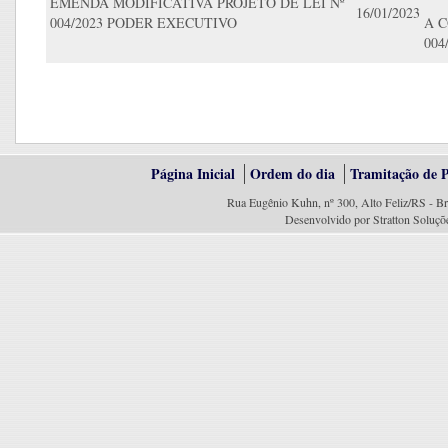
EMENDA MODIFICATIVA PROJETO DE LEI Nº
16/01/2023
004/2023 PODER EXECUTIVO
A C
004
Página Inicial
Ordem do dia
Tramitação de P
Rua Eugênio Kuhn, nº 300, Alto Feliz/RS - Br
Desenvolvido por Stratton Soluçõ