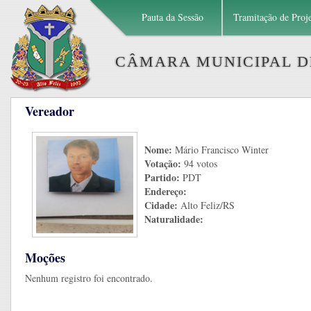
Pauta da Sessão
Tramitação de Proj
CÂMARA MUNICIPAL DE
Vereador
Nome:
Mário Francisco Winter
Votação:
94 votos
Partido:
PDT
Endereço:
Cidade:
Alto Feliz/RS
Naturalidade:
Moções
Nenhum registro foi encontrado.