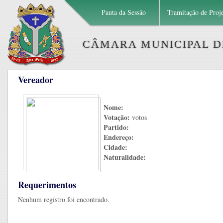
Pauta da Sessão
Tramitação de Proj
CÂMARA MUNICIPAL DE
Vereador
Nome:
Votação:
votos
Partido:
Endereço:
Cidade:
Naturalidade:
Requerimentos
Nenhum registro foi encontrado.