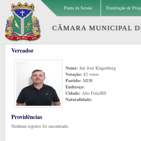
Pauta da Sessão
Tramitação de Proj
CÂMARA MUNICIPAL DE
Vereador
Nome:
Jair José Klagenberg
Votação:
82 votos
Partido:
MDB
Endereço:
Cidade:
Alto Feliz/RS
Naturalidade:
Providências
Nenhum registro foi encontrado.